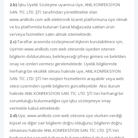
2.b)
İşbu Üyelik Sözleşme uyarınca Üye, ANIL KONFEKSİYON
SAN. TİC. LTD. ŞTİ. tarafından yönetilmekte olan
www.anilkids.com adlı elektronik ticaret platformuna üye olmak
ve bu platformda bulunan Sanal Mağazada satılan ürün
ve/veya hizmetleri satın almak istemektedir.
2.c)
Taraflar arasında sözleşmesel ilişkinin kurulabilmesi için,
Üye’nin www.anilkids.com web sitesinde üyeden istenen
bilgilerin doldurulması, belirleyeceği şifreyi girmesi ve belirtilen
onay ve izinleri vermesi gerekmektedir. Üyelik bilgilerinde
herhangi bir eksiklik olması halinde üye, ANIL KONFEKSİYON
SAN. TİC. LTD. ŞTİ.’nin müşteri hizmetlerini arayabilir veya web
sitesi üzerinden üyelik bilgilerini güncelleyebilir. Aksi durum
halinde ANIL KONFEKSİYON SAN. TİC. LTD. ŞTİ.’nin herhangi bir
sorumluluğu bulunmadığını üye işbu sözleşmeye onay
vermekle kabul etmektedir.
2.d)
Üye, www.anilkids.com web sitesine üye olurken verdiği
kişisel ve diğer sair bilgilerin doğru olduğunu; bilgilerin doğru
olmaması halinde ANIL KONFEKSİYON SAN. TİC. LTD. ŞTİ.’nin
herhangi bir sorumluluğunun bulunmadığını kabul ve taahhüt