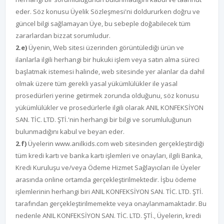
eder. Söz konusu Üyelik Sözleşmesi'ni doldururken doğru ve
güncel bilgi sağlamayan Üye, bu sebeple doğabilecek tüm
zararlardan bizzat sorumludur.
2.e)
Üyenin, Web sitesi üzerinden görüntülediği ürün ve
ilanlarla ilgili herhangi bir hukuki işlem veya satın alma süreci
başlatmak istemesi halinde, web sitesinde yer alanlar da dahil
olmak üzere tüm gerekli yasal yükümlülükler ile yasal
prosedürleri yerine getirmek zorunda olduğunu, söz konusu
yükümlülükler ve prosedürlerle ilgili olarak ANIL KONFEKSİYON
SAN. TİC. LTD. ŞTİ.'nin herhangi bir bilgi ve sorumluluğunun
bulunmadığını kabul ve beyan eder.
2.f)
Üyelerin www.anilkids.com web sitesinden gerçekleştirdiği
tüm kredi kartı ve banka kartı işlemleri ve onayları, ilgili Banka,
Kredi Kuruluşu ve/veya Ödeme Hizmet Sağlayıcıları ile Üyeler
arasında online ortamda gerçekleştirilmektedir. İşbu ödeme
işlemlerinin herhangi biri ANIL KONFEKSİYON SAN. TİC. LTD. ŞTİ.
tarafından gerçekleştirilmemekte veya onaylanmamaktadır. Bu
nedenle ANIL KONFEKSİYON SAN. TİC. LTD. ŞTİ., Üyelerin, kredi