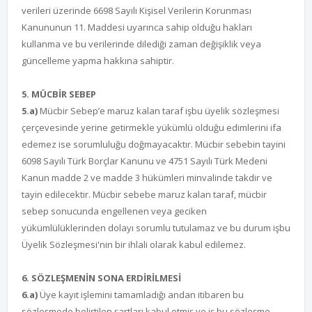
verileri üzerinde 6698 Sayılı Kişisel Verilerin Korunması
Kanununun 11. Maddesi uyarınca sahip olduğu hakları
kullanma ve bu verilerinde dilediği zaman değişiklik veya
güncelleme yapma hakkına sahiptir.
5. MÜCBİR SEBEP
5.a)
Mücbir Sebep’e maruz kalan taraf işbu üyelik sözleşmesi
çerçevesinde yerine getirmekle yükümlü olduğu edimlerini ifa
edemez ise sorumluluğu doğmayacaktır. Mücbir sebebin tayini
6098 Sayılı Türk Borçlar Kanunu ve 4751 Sayılı Türk Medeni
Kanun madde 2 ve madde 3 hükümleri minvalinde takdir ve
tayin edilecektir. Mücbir sebebe maruz kalan taraf, mücbir
sebep sonucunda engellenen veya geciken
yükümlülüklerinden dolayı sorumlu tutulamaz ve bu durum işbu
Üyelik Sözleşmesi'nin bir ihlali olarak kabul edilemez.
6. SÖZLEŞMENİN SONA ERDİRİLMESİ
6.a)
Üye kayıt işlemini tamamladığı andan itibaren bu
sözleşmede belirtilen şartları kabul etmiş ve iş bu sözleşme