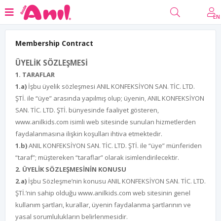
EN
Membership Contract
ÜYELİK SÖZLEŞMESİ
1. TARAFLAR
1.a)
İşbu üyelik sözleşmesi ANIL KONFEKSİYON SAN. TİC. LTD.
ŞTİ. ile “üye” arasında yapılmış olup; üyenin, ANIL KONFEKSİYON
SAN. TİC. LTD. ŞTİ. bünyesinde faaliyet gösteren,
www.anilkids.com isimli web sitesinde sunulan hizmetlerden
faydalanmasına ilişkin koşulları ihtiva etmektedir.
1.b)
ANIL KONFEKSİYON SAN. TİC. LTD. ŞTİ. ile “üye” münferiden
“taraf”; müştereken “taraflar” olarak isimlendirilecektir.
2. ÜYELİK SÖZLEŞMESİNİN KONUSU
2.a)
İşbu Sözleşme’nin konusu ANIL KONFEKSİYON SAN. TİC. LTD.
ŞTİ.’nin sahip olduğu www.anilkids.com web sitesinin genel
kullanım şartları, kurallar, üyenin faydalanma şartlarının ve
yasal sorumlulukların belirlenmesidir.