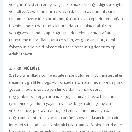
ve üçüncü kişilerin onayına gerek olmaksızın, uğradığı kar kaybı
ve adli ve/veya idari para cezaları dahil ancak bununla sınırlı
olmamak üzere tüm zararlarını, üçüncü kişi taleplerinden doğan
tazminat borcu dahil ancak bunlarla sınırlı olmamak üzere
yaptığı veya ileride yapacağı tüm ödemeleri ve masrafları
(mahkeme masrafları, para cezaları, vergi, resim, harç dahil
fakat bunlarla sınırlı olmamak üzere her türlü giderler) talep
edebilecektir.
3. FİKRİ MÜLKİYET
3.a)
www.anilkids.com web sitesinde bulunan hiçbir materyaller
(resimler, grafikler, logo vb.); önceden izin alınmadan ve kaynak
gösterilmeden, kod ve yazılım da dahil olmak üzere,
değiştirilemez, kopyalanamaz, çoğaltılamaz, başka bir lisana
çevrilemez, yeniden yayımlanamaz, başka bir bilgisayara
yüklenemez, postalanamaz, iletilemez, sunulamaz ya da
dağıtılamaz. İnternet sitesinin bütünü veya bir kısmı başka bir
internet sitesinde izinsiz olarak kullanılamaz. Aksine hareketler
hukuki ve cezai sorumluluğu gerektirir. ANIL KONFEKSİYON SAN.