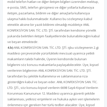
mobil telefon hatları ve diğer iletişim bilgileri üzerinden mektup,
e-posta, SMS, telefon görüşmesi ve diğer yollarla kullanıcıya
iletişim, pazarlama, bildirim ve diğer amaçlarla kullanıcıya
ulaşma hakkı bulunmaktadır. Kullanıcı bu sözleşmeyi kabul
etmekle aksine bir yazılı bildirimi olmadığı müddetçe ANIL
KONFEKSİYON SAN. TİC. LTD. ŞTİ. tarafından kendisine yönelik
yukarıda belirtilen iletişim faaliyetlerinde bulunabileceğini kabul
ve beyan etmektedir.
4.b)
ANIL KONFEKSİYON SAN. TİC. LTD. ŞTİ. işbu sözleşmenin 2.g)
maddesi çerçevesinde yürürlükteki mevzuat uyarınca yetkili
makamların talebi halinde, Üyenin kendisinde bulunan
bilgilerini söz konusu makamlarla paylaşabilecektir. Üye, kişisel
verilerinin bilgilerinin ANIL KONFEKSİYON SAN. TİC. LTD. ŞTİ.
tarafından bu şekilde kullanımına ve saklanmasına rıza
gösterdiğini kabul ve beyan eder. ANIL KONFEKSİYON SAN. TİC.
LTD. ŞTİ., söz konusu kişisel verilerin 6698 Sayılı Kişisel Verilerin
Korunması Kanununun 12. Maddesi uyarınca güvenli şekilde
saklanması, yetkisiz erişimlerin ve hukuka aykırı veri işlemelerin
önlenmesi için gereken her türlü tedbiri alacaktır. Üye, kişisel