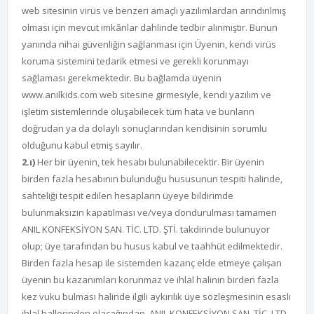
web sitesinin virüs ve benzeri amaçlı yazılımlardan arındırılmış
olması için mevcut imkânlar dahlinde tedbir alınmıştır. Bunun
yanında nihai güvenliğin sağlanması için Üyenin, kendi virüs
koruma sistemini tedarik etmesi ve gerekli korunmayı
sağlaması gerekmektedir. Bu bağlamda üyenin
www.anilkids.com web sitesine girmesiyle, kendi yazılım ve
işletim sistemlerinde oluşabilecek tüm hata ve bunların
doğrudan ya da dolaylı sonuçlarından kendisinin sorumlu
olduğunu kabul etmiş sayılır.
2.ı)
Her bir üyenin, tek hesabı bulunabilecektir. Bir üyenin
birden fazla hesabının bulunduğu hususunun tespiti halinde,
sahteliği tespit edilen hesapların üyeye bildirimde
bulunmaksızın kapatılması ve/veya dondurulması tamamen
ANIL KONFEKSİYON SAN. TİC. LTD. ŞTİ. takdirinde bulunuyor
olup; üye tarafından bu husus kabul ve taahhüt edilmektedir.
Birden fazla hesap ile sistemden kazanç elde etmeye çalışan
üyenin bu kazanımları korunmaz ve ihlal halinin birden fazla
kez vuku bulması halinde ilgili aykırılık üye sözleşmesinin esaslı
ihlal hallerinden olacağından, ANIL KONFEKSİYON SAN. TİC. LTD.