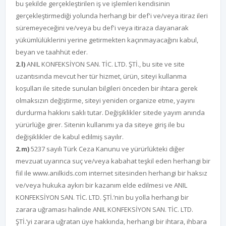
bu şekilde gerçekleştirilen iş ve işlemleri kendisinin
gerçekleştirmediği yolunda herhangi bir def'i ve/veya itiraz ileri
süremeyeceğini ve/veya bu def'i veya itiraza dayanarak
yükümlülüklerini yerine getirmekten kaçınmayacağını kabul,
beyan ve taahhüt eder.
2.l)
ANIL KONFEKSİYON SAN. TİC. LTD. ŞTİ., bu site ve site
uzantısında mevcut her tür hizmet, ürün, siteyi kullanma
koşulları ile sitede sunulan bilgileri önceden bir ihtara gerek
olmaksızın değiştirme, siteyi yeniden organize etme, yayını
durdurma hakkını saklı tutar. Değişiklikler sitede yayım anında
yürürlüğe girer. Sitenin kullanımı ya da siteye giriş ile bu
değişiklikler de kabul edilmiş sayılır.
2.m)
5237 sayılı Türk Ceza Kanunu ve yürürlükteki diğer
mevzuat uyarınca suç ve/veya kabahat teşkil eden herhangi bir
fiil ile www.anilkids.com internet sitesinden herhangi bir haksız
ve/veya hukuka aykırı bir kazanım elde edilmesi ve ANIL
KONFEKSİYON SAN. TİC. LTD. ŞTİ.’nin bu yolla herhangi bir
zarara uğraması halinde ANIL KONFEKSİYON SAN. TİC. LTD.
ŞTİ.’yi zarara uğratan üye hakkında, herhangi bir ihtara, ihbara