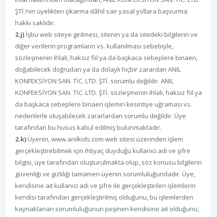
ŞTİ.’nin üyelikten çıkarma dâhil sair yasal yollara başvurma
hakkı saklıdır.
2.j)
İşbu web siteye girilmesi, sitenin ya da sitedeki bilgilerin ve
diğer verilerin programların vs. kullanılması sebebiyle,
sözleşmenin ihlali, haksız fiil ya da başkaca sebeplere binaen,
doğabilecek doğrudan ya da dolaylı hiçbir zarardan ANIL
KONFEKSİYON SAN. TİC. LTD. ŞTİ. sorumlu değildir. ANIL
KONFEKSİYON SAN. TİC. LTD. ŞTİ. sözleşmenin ihlali, haksız fiil ya
da başkaca sebeplere binaen işlemin kesintiye uğraması vs.
nedenlerle oluşabilecek zararlardan sorumlu değildir. Üye
tarafından bu husus kabul edilmiş bulunmaktadır.
2.k)
Üyenin, www.anilkids.com web sitesi üzerinden işlem
gerçekleştirebilmek için ihtiyaç duyduğu kullanıcı adı ve şifre
bilgisi, üye tarafından oluşturulmakta olup, söz konusu bilgilerin
güvenliği ve gizliliği tamamen üyenin sorumluluğundadır. Üye,
kendisine ait kullanıcı adı ve şifre ile gerçekleştirilen işlemlerin
kendisi tarafından gerçekleştirilmiş olduğunu, bu işlemlerden
kaynaklanan sorumluluğunun peşinen kendisine ait olduğunu,