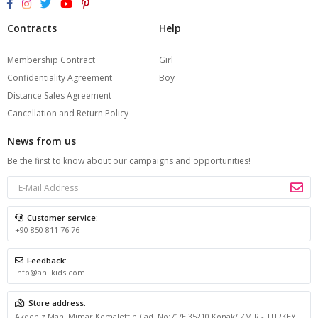
Contracts
Help
Membership Contract
Girl
Confidentiality Agreement
Boy
Distance Sales Agreement
Cancellation and Return Policy
News from us
Be the first to know about our campaigns and opportunities!
Customer service:
+90 850 811 76 76
Feedback:
info@anilkids.com
Store address:
Akdeniz Mah. Mimar Kemalettin Cad. No:71/E 35210 Konak/İZMİR - TURKEY