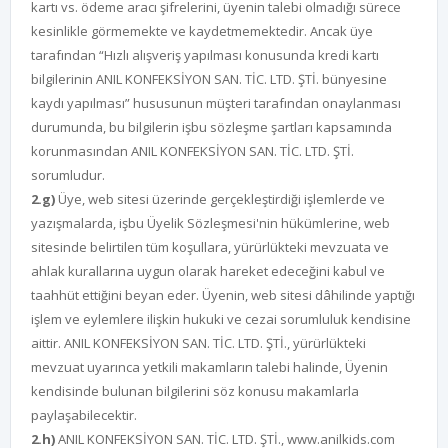
kartı vs. ödeme aracı şifrelerini, üyenin talebi olmadığı sürece
kesinlikle görmemekte ve kaydetmemektedir. Ancak üye
tarafından “Hızlı alışveriş yapılması konusunda kredi kartı
bilgilerinin ANIL KONFEKSİYON SAN. TİC. LTD. ŞTİ. bünyesine
kaydı yapılması” hususunun müşteri tarafından onaylanması
durumunda, bu bilgilerin işbu sözleşme şartları kapsamında
korunmasından ANIL KONFEKSİYON SAN. TİC. LTD. ŞTİ.
sorumludur.
2.g)
Üye, web sitesi üzerinde gerçekleştirdiği işlemlerde ve
yazışmalarda, işbu Üyelik Sözleşmesi'nin hükümlerine, web
sitesinde belirtilen tüm koşullara, yürürlükteki mevzuata ve
ahlak kurallarına uygun olarak hareket edeceğini kabul ve
taahhüt ettiğini beyan eder. Üyenin, web sitesi dâhilinde yaptığı
işlem ve eylemlere ilişkin hukuki ve cezai sorumluluk kendisine
aittir. ANIL KONFEKSİYON SAN. TİC. LTD. ŞTİ., yürürlükteki
mevzuat uyarınca yetkili makamların talebi halinde, Üyenin
kendisinde bulunan bilgilerini söz konusu makamlarla
paylaşabilecektir.
2.h)
ANIL KONFEKSİYON SAN. TİC. LTD. ŞTİ., www.anilkids.com