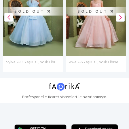
SOLD OUT ❌
SOLD OUT ❌
Sylva 7-11 Yaş Kız Çocuk Elbise 30134 Bebe Mavi
Awe 2-6 Yaş Kız Çocuk Elbise 20166 Somon
Profesyonel
e-ticaret
sistemleri ile hazırlanmıştır.