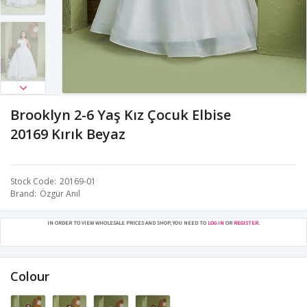
Brooklyn 2-6 Yaş Kız Çocuk Elbise
20169 Kırık Beyaz
Stock Code
20169-01
Brand
Özgür Anıl
IN ORDER TO VIEW WHOLESALE PRICES AND SHOP, YOU NEED TO
LOG IN
OR
REGISTER
.
Colour