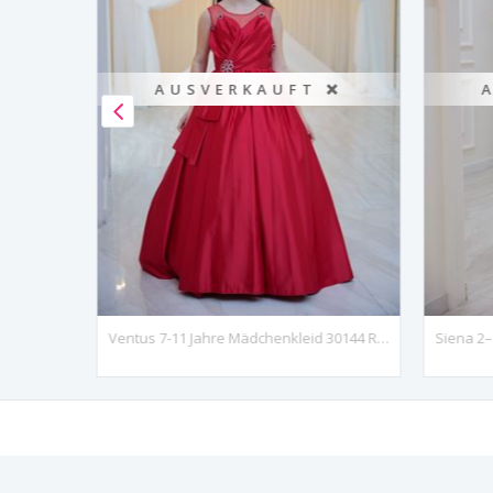
AUSVERKAUFT ❌
Flumen 2-6 Jahre Mädchenkleid 20154 Cremeweiß
Ventus 7-11 Jahre Mädchenkleid 30144 Rot