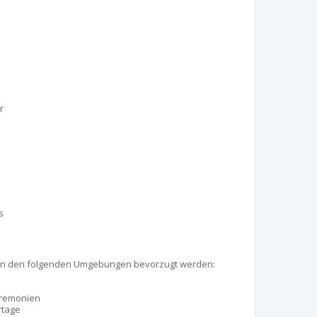
r
s
in den folgenden Umgebungen bevorzugt werden:
Zeremonien
rtage