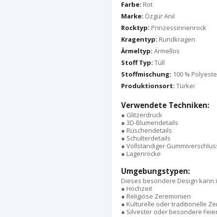
Farbe:
Rot
Marke:
Özgür Anıl
Rocktyp:
Prinzessinnenrock
Kragentyp:
Rundkragen
Ärmeltyp:
Ärmellos
Stoff Typ:
Tüll
Stoffmischung:
100 % Polyeste
Produktionsort:
Türkei
Verwendete Techniken:
● Glitzerdruck
● 3D-Blumendetails
● Rüschendetails
● Schulterdetails
● Vollständiger Gummiverschlus
● Lagenröcke
Umgebungstypen:
Dieses besondere Design kann 
● Hochzeit
● Religiöse Zeremonien
● Kulturelle oder traditionelle 
● Silvester oder besondere Feie