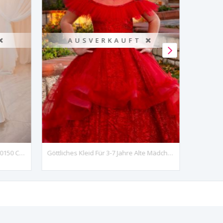
❌
AUSVERKAUFT ❌
Nubes 7-11 Jahre Mädchenkleid 30150 Cremeweiß
Göttliches Kleid Für 3-7 Jahre Alte Mädchen, 20082, Rot