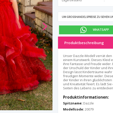
Lagerbestand
UM GROSSHANDELSPREISE ZU SEHEN UN
WHATSAPP
Produktbeschreibung
Unser Dazzle-Modell verrät den S
einem Kunstwerk. Dieses Kleid er
ihre Fantasie und Freude wider. 
der Unschuld der Kinder und ihr
Design lässt Kinderträume wahr 
freudigen Momente wider. Dieses K
der Kinder in ihren glücklichsten
und Kreativität feiert. Es lädt Si
Seiten des Lebens zu entdecken
Produktinformationen:
Spitzname:
Dazzle
Modellcode:
20079