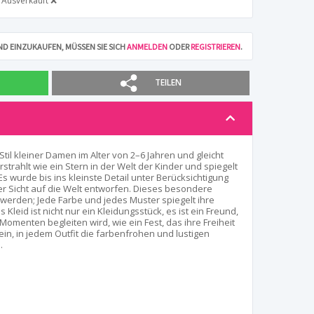
Ausverkauft ❌
D EINZUKAUFEN, MÜSSEN SIE SICH
ANMELDEN
ODER
REGISTRIEREN
.
TEILEN
til kleiner Damen im Alter von 2–6 Jahren und gleicht
strahlt wie ein Stern in der Welt der Kinder und spiegelt
Es wurde bis ins kleinste Detail unter Berücksichtigung
er Sicht auf die Welt entworfen. Dieses besondere
werden; Jede Farbe und jedes Muster spiegelt ihre
leid ist nicht nur ein Kleidungsstück, es ist ein Freund,
 Momenten begleiten wird, wie ein Fest, das ihre Freiheit
e ein, in jedem Outfit die farbenfrohen und lustigen
.