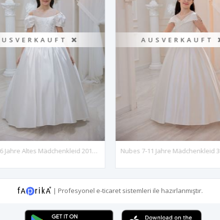
AUSVERKAUFT ❌
AUSVERKAUFT 
Siena 2–6 Jahre Altes Mädchenkleid 20114, Gebrochenes Weiß
|
Profesyonel
e-ticaret
sistemleri ile hazırlanmıştır.