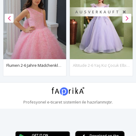
AUSVERKAUFT ❌
Flumen 2-6 Jahre Mädchenkleid 20154 Rosa
Altitude 2-6 Yaş Kız Çocuk Elbise 20159 Lila
Profesyonel
e-ticaret
sistemleri ile hazırlanmıştır.