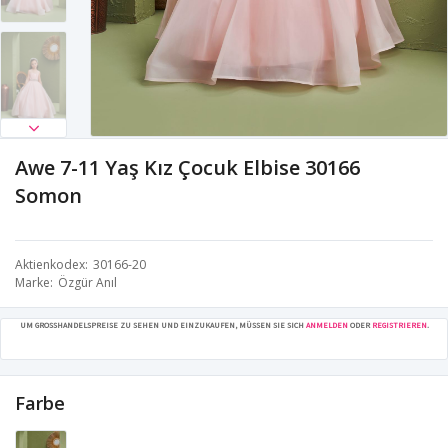
Awe 7-11 Yaş Kız Çocuk Elbise 30166
Somon
Aktienkodex
30166-20
Marke
Özgür Anıl
UM GROSSHANDELSPREISE ZU SEHEN UND EINZUKAUFEN, MÜSSEN SIE SICH
ANMELDEN
ODER
REGISTRIEREN
.
Farbe