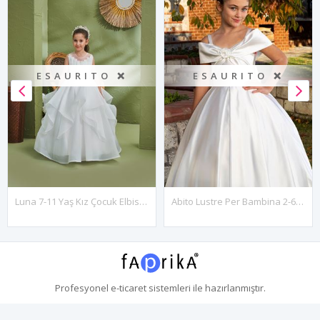
ESAURITO ❌
ESAURITO ❌
Abito Lustre Per Bambina 2-6 Anni 20085 Bianco Sporco
Vestito Cairo Bambina 7-11 Anni 30110 Bianco Sporco
Profesyonel
e-ticaret
sistemleri ile hazırlanmıştır.