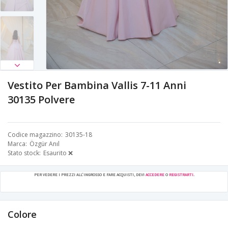
Vestito Per Bambina Vallis 7-11 Anni
30135 Polvere
Codice magazzino
30135-18
Marca
Özgür Anıl
Stato stock
Esaurito ❌
PER VEDERE I PREZZI ALL'INGROSSO E FARE ACQUISTI, DEVI
ACCEDERE
O
REGISTRARTI
.
Colore