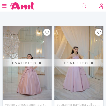
Filtro
IT
ESAURITO ❌
ESAURITO ❌
Vestito Ventus Bambina 2-6 Anni 20144 Cipria
Vestito Per Bambina Vallis 7-11 Anni 30135 Polvere