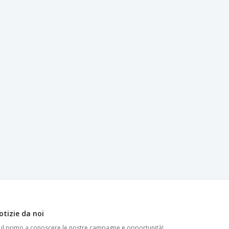
otizie da noi
i il primo a conoscere le nostre campagne e opportunità!