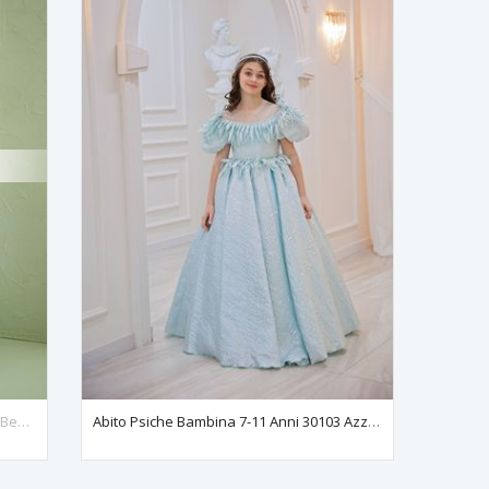
Bristol 7-11 Yaş Kız Çocuk Elbise 30168 Bebe Mavi
Abito Psiche Bambina 7-11 Anni 30103 Azzurro Baby