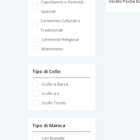
Capodanno o Festività
Inserzioni di Pannelli Semi-
Speciali
Trasparenti
Cerimonie Culturali o
Pieghe
Tradizionali
Ricamo con Perline
Cerimonie Religiose
Taglio Laser
Matrimonio
Tipo di Collo
Scollo a Barca
Scollo a V
Scollo Tondo
Tipo di Manica
Con Bretelle