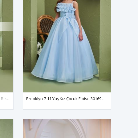
Jasmine 2-6 Yaş Kız Çocuk Elbise 20192 Bebe Mavi
Brooklyn 7-11 Yaş Kız Çocuk Elbise 30169 Bebe Mavi