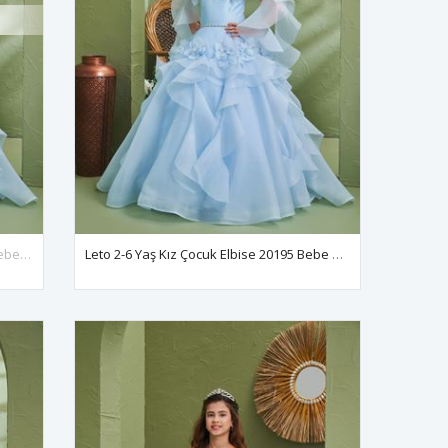
Leto 7-11 Yaş Kız Çocuk Elbise 30195 Bebe Mavi
Leto 2-6 Yaş Kız Çocuk Elbise 20195 Bebe Mavi