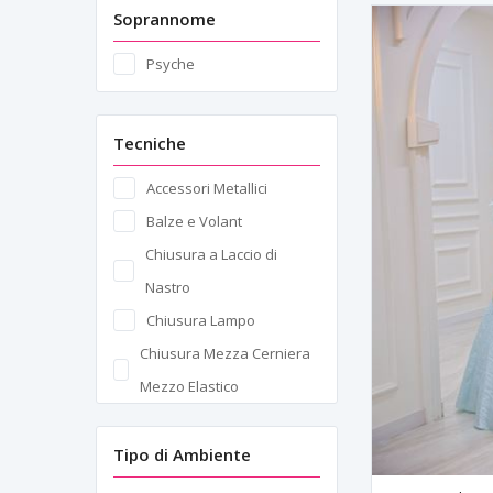
Soprannome
Psyche
Tecniche
Accessori Metallici
Balze e Volant
Chiusura a Laccio di
Nastro
Chiusura Lampo
Chiusura Mezza Cerniera
Mezzo Elastico
Dettagli a Balze
Dettagli della Spalla
Tipo di Ambiente
Dettagli di Fiori in 3D