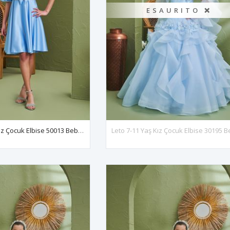
ESAURITO ❌
Lima 10-15 Yaş Kız Çocuk Elbise 50013 Bebe Mavi