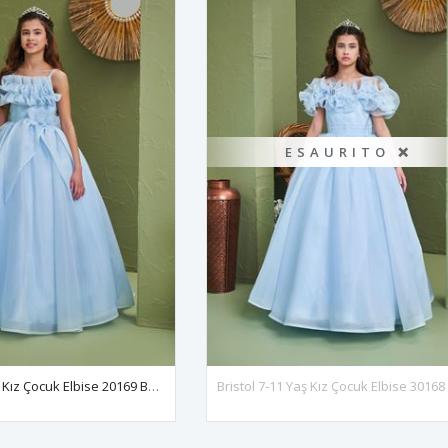
ESAURITO ❌
Brooklyn 2-6 Yaş Kız Çocuk Elbise 20169 Bebe Mavi