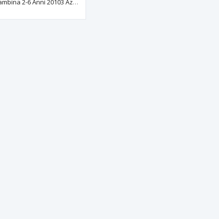
Vestito Psiche Bambina 2-6 Anni 20103 Azzurro Baby