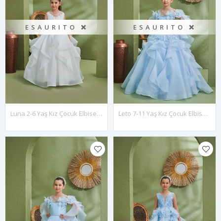
ESAURITO ❌
ESAURITO ❌
Luna 2-6 Yaş Kız Çocuk Elbise 20167 Kırık Beyaz
Leto 7-11 Yaş Kız Çocuk Elbise 30195 Bebe Mavi