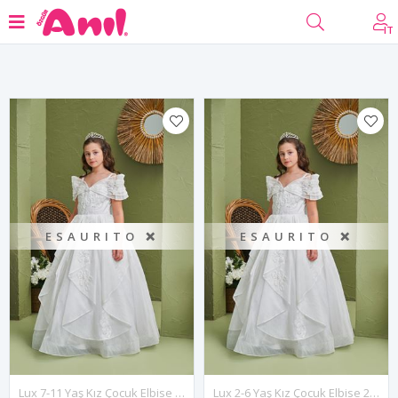
Filtro
IT
ESAURITO ❌
ESAURITO ❌
Lux 7-11 Yaş Kız Çocuk Elbise 30198 Kırık Beyaz
Lux 2-6 Yaş Kız Çocuk Elbise 20198 Kırık Beyaz