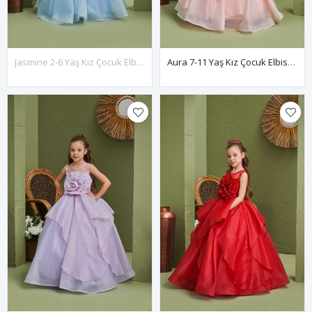
Jasmine 2-6 Yaş Kız Çocuk Elbise 20192 Bebe Mavi
Aura 7-11 Yaş Kız Çocuk Elbise 30165 Somon