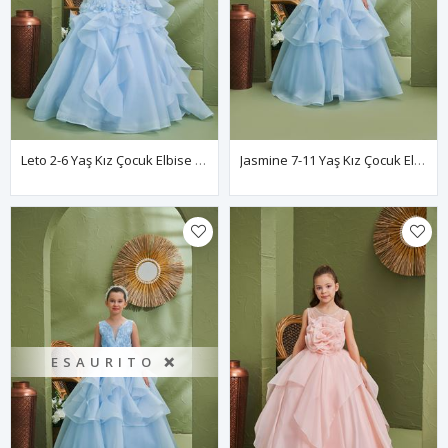
Leto 2-6 Yaş Kız Çocuk Elbise 20195 Bebe Mavi
Jasmine 7-11 Yaş Kız Çocuk Elbise 30192 Bebe Mavi
ESAURITO ❌