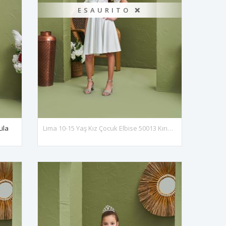
ESAURITO ❌
ila
Lima 10-15 Yaş Kız Çocuk Elbise 50013 Kırık Beyaz