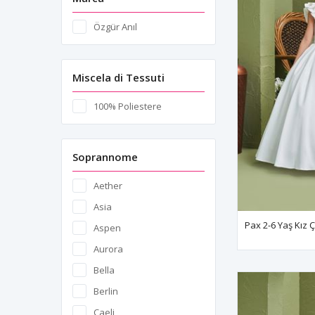
Özgür Anıl
Miscela di Tessuti
100% Poliestere
Soprannome
Aether
Asia
Aspen
Aurora
Bella
Berlin
Caeli