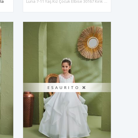
la
Luna 7-11 Yaş Kız Çocuk Elbise 30167 Kırık Beyaz
ESAURITO ❌