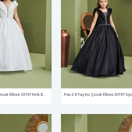
Pax 2-6 Yaş Kız Çocuk Elbise 20197 Kırık Beyaz
Pax 2-6 Yaş Kız Çocuk Elbise 20197 Siy