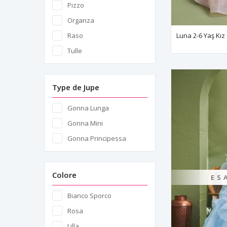
Pizzo
Organza
Luna 2-6 Yaş Kı
Raso
Tulle
Type de Jupe
Gonna Lunga
Gonna Mini
Gonna Principessa
Colore
ES
Bianco Sporco
Rosa
Lilla