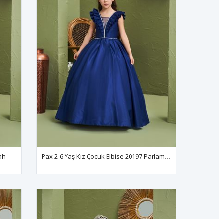
ah
Pax 2-6 Yaş Kız Çocuk Elbise 20197 Parlament