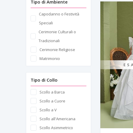
Tipo di Ambiente
Collo Ricamato
Odessa
Decorazione con
Capodanno o Festività
Paris
Paillettes
Speciali
Psyche
Decorazione con Piume
Cerimonie Culturali o
Sahara
Decorazioni in Perle e
Tradizionali
Selene
Pietre
Cerimonie Religiose
Sicily
Dettagli a Balze
Matrimonio
Siena
ES
Dettagli della Spalla
Solis
Dettagli di Fiori in 3D
Tipo di Collo
Somnus
Drappeggio Asimmetrico
Stella
Scollo a Barca
Gonne Stratificate
Suave
Scollo a Cuore
Inserzioni di Pannelli Semi-
Sydney
Scollo a V
Trasparenti
Sylva
Scollo all'Americana
Modello Jacquard
Terra
Scollo Asimmetrico
Pieghe