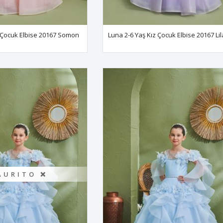
z Çocuk Elbise 20167 Somon
Luna 2-6 Yaş Kız Çocuk Elbise 20167 Lil
AURITO ❌