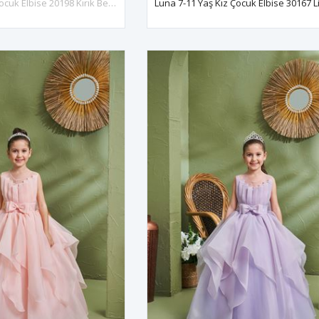
Lux 2-6 Yaş Kız Çocuk Elbise 20198 Kırık Beyaz
Luna 7-11 Yaş Kız Çocuk Elbise 30167 Li