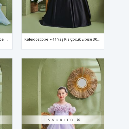
Leto 2-6 Yaş Kız Çocuk Elbise 20195 Bebe Mavi
Kaleidoscope 7-11 Yaş Kız Çocuk Elbise 30194 Siyah
ESAURITO ❌