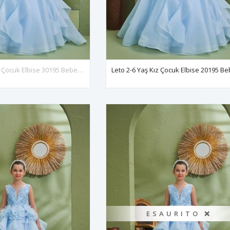
Leto 7-11 Yaş Kız Çocuk Elbise 30195 Bebe Mavi
ESAURITO ❌