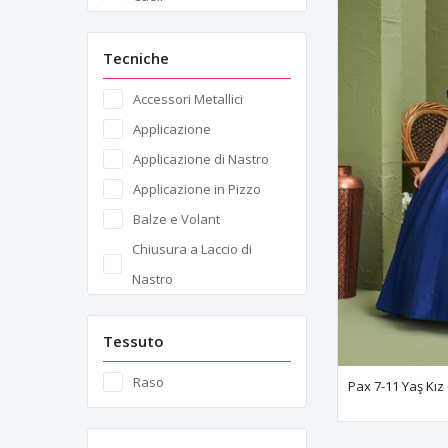
Caelum
Cairo
Tecniche
Calais
Accessori Metallici
Clara
Applicazione
Dione
Applicazione di Nastro
Doris
Applicazione in Pizzo
Flumen
Balze e Volant
Geneva
Chiusura a Laccio di
Hestia
Nastro
Iberia
Chiusura Elastica
Ignis
Completa
Tessuto
Iris
Chiusura Lampo
Raso
London
Chiusura Mezza Cerniera
Metis
Mezzo Elastico
Nubes