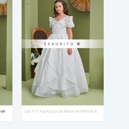
ESAURITO ❌
iyah
Lux 7-11 Yaş Kız Çocuk Elbise 30198 Kırık Beyaz