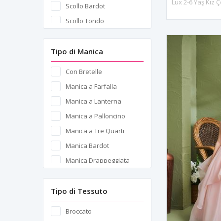
Themis
Scollo Bardot
Ricamo con Perline
Thetis
Scollo Tondo
Stampa Glitterata
Tyche
Strascico
Umbra
Tipo di Manica
Taglio Laser
Vallis
Tecnica di Stampa 3D
Con Bretelle
Venice
Manica a Farfalla
Ventus
Manica a Lanterna
Verona
Manica a Palloncino
Vesper
Manica a Tre Quarti
Vienna
Manica Bardot
Vivida
Manica Drappeggiata
Zaria
Manica Principessa
Zion
Senza Maniche
Tipo di Tessuto
Spalle Scoperte
Broccato
Spalline Spaghetti