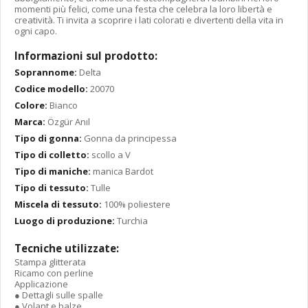
momenti più felici, come una festa che celebra la loro libertà e
creatività. Ti invita a scoprire i lati colorati e divertenti della vita in
ogni capo.
Informazioni sul prodotto:
Soprannome:
Delta
Codice modello:
20070
Colore:
Bianco
Marca:
Özgür Anıl
Tipo di gonna:
Gonna da principessa
Tipo di colletto:
scollo a V
Tipo di maniche:
manica Bardot
Tipo di tessuto:
Tulle
Miscela di tessuto:
100% poliestere
Luogo di produzione:
Turchia
Tecniche utilizzate:
Stampa glitterata
Ricamo con perline
Applicazione
● Dettagli sulle spalle
● Volant e balze