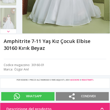
Amphitrite 7-11 Yaş Kız Çocuk Elbise
30160 Kırık Beyaz
Codice magazzino
30160-01
Marca
Özgür Anıl
PER VEDERE I PREZZI ALL'INGROSSO E FARE ACQUISTI, DEVI
ACCEDERE
O
REGISTRARTI
.
WHATSAPP
CONDIVIDI
Descrizione del prodotto