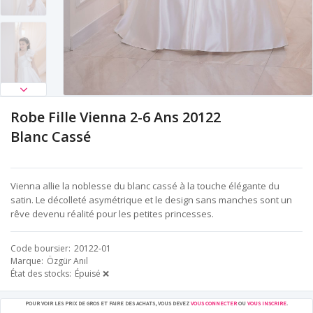
Robe Fille Vienna 2-6 Ans 20122
Blanc Cassé
Vienna allie la noblesse du blanc cassé à la touche élégante du
satin. Le décolleté asymétrique et le design sans manches sont un
rêve devenu réalité pour les petites princesses.
Code boursier
20122-01
Marque
Özgür Anıl
État des stocks
Épuisé ❌
POUR VOIR LES PRIX DE GROS ET FAIRE DES ACHATS, VOUS DEVEZ
VOUS CONNECTER
OU
VOUS INSCRIRE
.