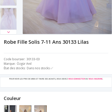
Robe Fille Solis 7-11 Ans 30133 Lilas
Code boursier
30133-03
Marque
Özgür Anıl
État des stocks
Dans nos stocks ✅
POUR VOIR LES PRIX DE GROS ET FAIRE DES ACHATS, VOUS DEVEZ
VOUS CONNECTER
OU
VOUS INSCRIRE
.
Couleur