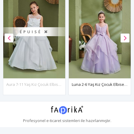
ÉPUISÉ ❌
Aura 7-11 Yaş Kız Çocuk Elbise 30165 Kırık Beyaz
Luna 2-6 Yaş Kız Çocuk Elbise 20167 Lila
Profesyonel
e-ticaret
sistemleri ile hazırlanmıştır.