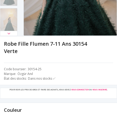
Robe Fille Flumen 7-11 Ans 30154
Verte
Code boursier
30154-25
Marque
Özgür Anıl
État des stocks
Dans nos stocks ✅
POUR VOIR LES PRIX DE GROS ET FAIRE DES ACHATS, VOUS DEVEZ
VOUS CONNECTER
OU
VOUS INSCRIRE
.
Couleur