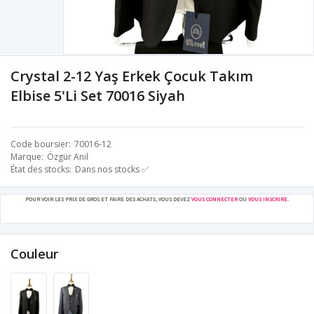
Crystal 2-12 Yaş Erkek Çocuk Takım
Elbise 5'Li Set 70016 Siyah
Code boursier
70016-12
Marque
Özgür Anıl
État des stocks
Dans nos stocks ✅
POUR VOIR LES PRIX DE GROS ET FAIRE DES ACHATS, VOUS DEVEZ
VOUS CONNECTER
OU
VOUS INSCRIRE
.
Couleur