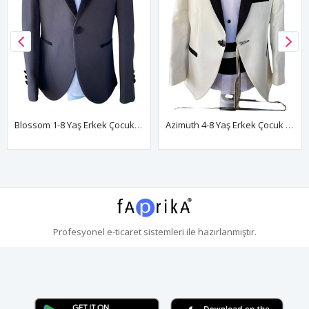
Blossom 1-8 Yaş Erkek Çocuk Takım Elbise 3'Lü Set 60019 Siyah
Azimuth 4-8 Yaş Erkek Çocuk Takım Elbise 5'Li Set 60017 Kırık Beyaz
Profesyonel
e-ticaret
sistemleri ile hazırlanmıştır.