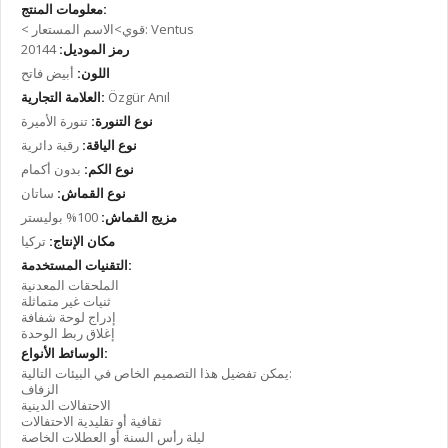
معلومات المنتج:
< قوي>الاسم المستعار: Ventus
رمز الموديل:
20144
اللون:
أبيض فاتح
Özgür Anıl
العلامة التجارية:
نوع التنورة:
تنورة الأميرة
نوع الياقة:
رقبة دائرية
نوع الكم:
بدون أكمام
نوع القماش:
ساتان
مزيج القماش:
100% بوليستر
مكان الإنتاج:
تركيا
التقنيات المستخدمة:
الملحقات المعدنية
ثنيات غير متماثلة
إدراج لوحة شفافة
إغلاق ربط الوحدة
الوسائط الأنواع:
يمكن تفضيل هذا التصميم الخاص في البيئات التالية:
الزفاف
الاحتفالات الدينية
ثقافية أو تقليدية الاحتفالات
ليلة رأس السنة أو العطلات الخاصة