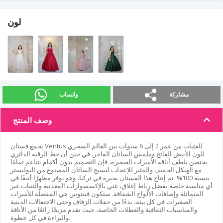
لون
مشاركة
واتساب
وصف المنتج
يجمع فستان Ventus للفتيات من عمر 2 إلى 6 سنوات بين العالم السحري
للون الأبيض الفاتح وملمس الساتان الفاخر. في حين أن خط الرقبة الدائري
يحتضن بلطف أناقة الأميرات الصغيرة، فإن التصميم بدون أكمام يتناغم تمامًا
مع الهيكل الخفيف والمثير للإعجاب لنسيج الساتان المصنوع من البوليستر
بنسبة 100%. تم إنتاج هذا الفستان بخبرة في تركيا، وهو يوفر مظهرًا أنيقًا في
أي مناسبة خاصة بفضل رباط إغلاق، غني بالإكسسوارات المعدنية والثنيات غير
المتماثلة وإضافات الألواح الشفافة. ستكون فينتوس هي المفضلة للأميرات
الصغيرات في كل بيئة، بدءًا من حفلات الزفاف وحتى الاحتفالات الدينية
والمناسبات الثقافية والعطلات الخاصة، حيث تقدم مزيجًا رائعًا من الأناقة
والبراءة في كل خطوة.