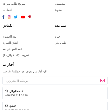
مفضلتي
نموذج طلب شراكة
مدونة
اتصل بنا
مساعدة
انكماش
فتاة
عقد العضوية
طفل ذكر
اتفاق السرية
عقد البيع عن بعد
شروط الإلغاء والإرجاع
أخبار منا
كن أول من يعرف عن حملاتنا وفرصنا!
خدمة الزبائن:
+90 850 811 76 76
تعليق:
info@anilkids.com