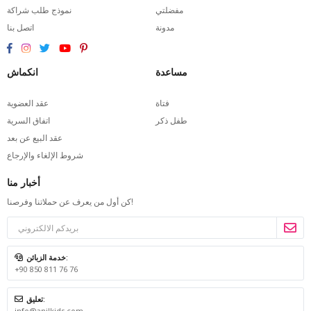
مفضلتي
نموذج طلب شراكة
مدونة
اتصل بنا
مساعدة
انكماش
فتاة
عقد العضوية
طفل ذكر
اتفاق السرية
عقد البيع عن بعد
شروط الإلغاء والإرجاع
أخبار منا
كن أول من يعرف عن حملاتنا وفرصنا!
خدمة الزبائن:
+90 850 811 76 76
تعليق:
info@anilkids.com