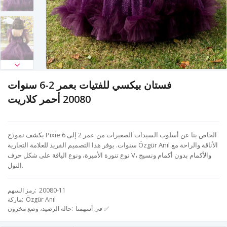
فستان بيكسي للفتيات بعمر 2-6 سنوات
20080 أحمر كلاريت
يكشف نموذج Pixie الخاص بنا عن أسلوب السيدات الصغيرات من عمر 2 إلى 6
سنوات. يوفر هذا التصميم الفريد للعلامة التجارية Özgür Anıl الأناقة والراحة مع
نوع تنورة الأميرة، ونوع الياقة على شكل حرف V، والأكمام بدون أكمام ونسيج
التول.
20080-11
رمز السهم
Özgür Anıl
ماركة
في أسهمنا ✅
حالة الرصيد، وضع مخزون