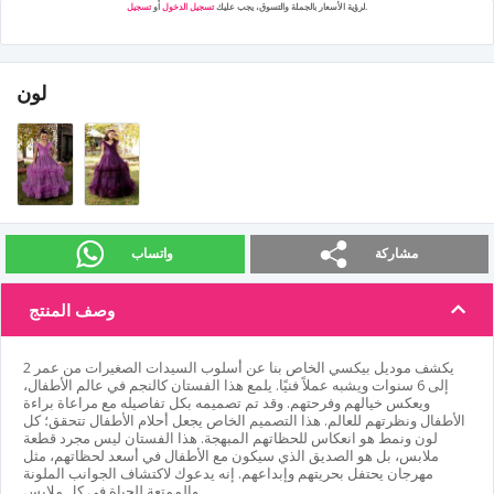
.
لرؤية الأسعار بالجملة والتسوق، يجب عليك
تسجيل الدخول
أو
تسجيل
لون
مشاركة
واتساب
وصف المنتج
يكشف موديل بيكسي الخاص بنا عن أسلوب السيدات الصغيرات من عمر 2
إلى 6 سنوات ويشبه عملاً فنيًا. يلمع هذا الفستان كالنجم في عالم الأطفال،
ويعكس خيالهم وفرحتهم. وقد تم تصميمه بكل تفاصيله مع مراعاة براءة
الأطفال ونظرتهم للعالم. هذا التصميم الخاص يجعل أحلام الأطفال تتحقق؛ كل
لون ونمط هو انعكاس للحظاتهم المبهجة. هذا الفستان ليس مجرد قطعة
ملابس، بل هو الصديق الذي سيكون مع الأطفال في أسعد لحظاتهم، مثل
مهرجان يحتفل بحريتهم وإبداعهم. إنه يدعوك لاكتشاف الجوانب الملونة
والممتعة للحياة في كل ملابس.