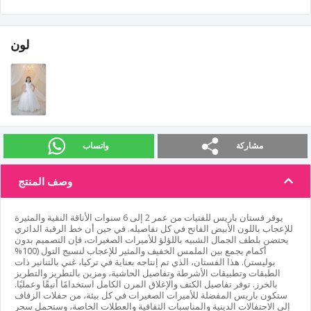
لون
مشاركة
واتساب
وصف المنتج
يوفر فستان باريس للفتيات من عمر 2 إلى 6 سنوات الأناقة النقية والمثيرة
للإعجاب باللون الأبيض الفاتح في كل تفاصيله. في حين أن خط الرقبة الدائري
يحتضن بلطف الجمال الشبيه باللؤلؤ للأميرات الصغيرات، فإن التصميم بدون
أكمام يجمع بين الملمس الخفيف والمثير للإعجاب لنسيج التول (100%
بوليستر). هذا الفستان، الذي تم إنتاجه بعناية في تركيا، غني بالتنانير ذات
الطبقات وتطبيقات الأشرطة وتفاصيل الحاشية، ومزين بالتطريز والتطريز
بالخرز. توفر تفاصيل الكتف والإغلاق المرن الكامل استخدامًا أنيقًا وعمليًا.
ستكون باريس المفضلة للأميرات الصغيرات في كل بيئة، من حفلات الزفاف
إلى الاحتفالات الدينية والمناسبات الثقافية والعطلات الخاصة، وستحمل سحر