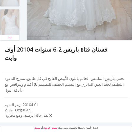
فستان فتاة باريس 2-6 سنوات 20104 أوف
وايت
تخفي باريس الملمس الحالم باللون الأبيض الفاتح في كل طابق. تمتزج الدعوة
اللطيفة لخط العنق الدائري مع النسيم الخفيف للتصميم بلا أكمام وتتراقص مع
أناقة التول.
20104-01
رمز السهم
Özgür Anıl
ماركة
نفذ ❌
حالة الرصيد، وضع مخزون
.
لرؤية الأسعار بالجملة والتسوق، يجب عليك
تسجيل الدخول
أو
تسجيل