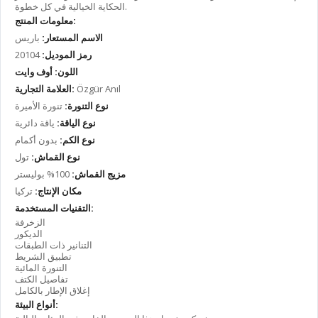
الحكاية الخيالية في كل خطوة.
معلومات المنتج:
الاسم المستعار:
باريس
رمز الموديل:
20104
اللون: أوف وايت
Özgür Anıl
العلامة التجارية:
نوع التنورة:
تنورة الأميرة
نوع الياقة:
ياقة دائرية
نوع الكم:
بدون أكمام
نوع القماش:
تول
مزيج القماش:
100% بوليستر
مكان الإنتاج:
تركيا
التقنيات المستخدمة:
الزخرفة
الديكور
التنانير ذات الطبقات
تطبيق الشريط
التنورة المائية
تفاصيل الكتف
إغلاق الإطار بالكامل
أنواع البيئة: