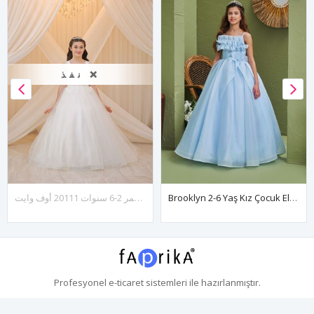
نفذ ❌
Brooklyn 2-6 Yaş Kız Çocuk Elbise 20169 Bebe Mavi
فستان كاليه للفتيات بعمر 2-6 سنوات 20111 أوف وايت
Profesyonel
e-ticaret
sistemleri ile hazırlanmıştır.