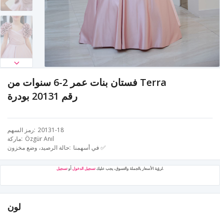
فستان بنات عمر 2-6 سنوات من Terra
رقم 20131 بودرة
20131-18
رمز السهم
Özgür Anıl
ماركة
في أسهمنا ✅
حالة الرصيد، وضع مخزون
.
لرؤية الأسعار بالجملة والتسوق، يجب عليك
تسجيل الدخول
أو
تسجيل
لون