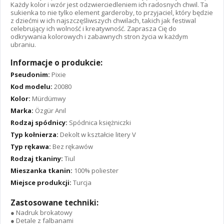
Każdy kolor i wzór jest odzwierciedleniem ich radosnych chwil. Ta
sukienka to nie tylko element garderoby, to przyjaciel, który będzie
z dziećmi w ich najszczęśliwszych chwilach, takich jak festiwal
celebrujący ich wolność i kreatywność. Zaprasza Cię do
odkrywania kolorowych i zabawnych stron życia w każdym
ubraniu.
Informacje o produkcie:
Pseudonim:
Pixie
Kod modelu:
20080
Kolor:
Mürdümwy
Marka:
Özgür Anıl
Rodzaj spódnicy:
Spódnica księżniczki
Typ kołnierza:
Dekolt w kształcie litery V
Typ rękawa:
Bez rękawów
Rodzaj tkaniny:
Tiul
Mieszanka tkanin:
100% poliester
Miejsce produkcji:
Turcja
Zastosowane techniki:
● Nadruk brokatowy
● Detale z falbanami