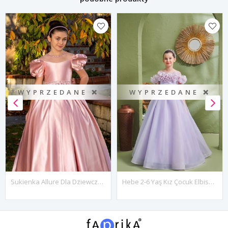
WYPRZEDANE ❌
WYPRZEDANE ❌
Sukienka Allure Dla Dziewczynki 2-6 Lat 20084 W Kolorze Pudrowym
Hebe 2-6 Yaş Kız Çocuk Elbise 20187 Lila