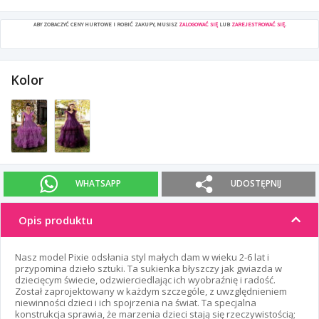
ABY ZOBACZYĆ CENY HURTOWE I ROBIĆ ZAKUPY, MUSISZ
ZALOGOWAĆ SIĘ
LUB
ZAREJESTROWAĆ SIĘ
.
Kolor
WHATSAPP
UDOSTĘPNIJ
Opis produktu
Nasz model Pixie odsłania styl małych dam w wieku 2-6 lat i
przypomina dzieło sztuki. Ta sukienka błyszczy jak gwiazda w
dziecięcym świecie, odzwierciedlając ich wyobraźnię i radość.
Został zaprojektowany w każdym szczególe, z uwzględnieniem
niewinności dzieci i ich spojrzenia na świat. Ta specjalna
konstrukcja sprawia, że marzenia dzieci stają się rzeczywistością;