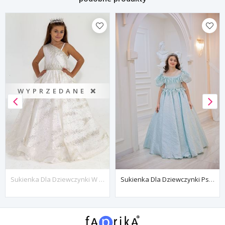
WYPRZEDANE ❌
Sukienka Dla Dziewczynki W Wieku 2-6 Lat W Kolorze Ciemnoszarym 20040 W Kolorze Złamanej Bieli
Sukienka Dla Dziewczynki Psyche 7-11 Lat 30103 Baby Blue