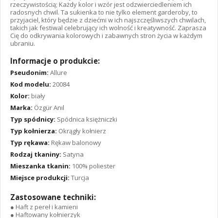
rzeczywistością; Każdy kolor i wzór jest odzwierciedleniem ich
radosnych chwil. Ta sukienka to nie tylko element garderoby, to
przyjaciel, który będzie z dziećmi w ich najszczęśliwszych chwilach,
takich jak festiwal celebrujący ich wolność i kreatywność. Zaprasza
Cię do odkrywania kolorowych i zabawnych stron życia w każdym
ubraniu.
Informacje o produkcie:
Pseudonim:
Allure
Kod modelu:
20084
Kolor:
biały
Marka:
Özgür Anıl
Typ spódnicy:
Spódnica księżniczki
Typ kołnierza:
Okrągły kołnierz
Typ rękawa:
Rękaw balonowy
Rodzaj tkaniny:
Satyna
Mieszanka tkanin:
100% poliester
Miejsce produkcji:
Turcja
Zastosowane techniki:
● Haft z pereł i kamieni
● Haftowany kołnierzyk