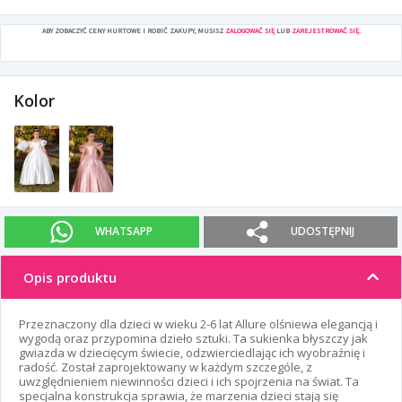
ABY ZOBACZYĆ CENY HURTOWE I ROBIĆ ZAKUPY, MUSISZ
ZALOGOWAĆ SIĘ
LUB
ZAREJESTROWAĆ SIĘ
.
Kolor
WHATSAPP
UDOSTĘPNIJ
Opis produktu
Przeznaczony dla dzieci w wieku 2-6 lat Allure olśniewa elegancją i
wygodą oraz przypomina dzieło sztuki. Ta sukienka błyszczy jak
gwiazda w dziecięcym świecie, odzwierciedlając ich wyobraźnię i
radość. Został zaprojektowany w każdym szczególe, z
uwzględnieniem niewinności dzieci i ich spojrzenia na świat. Ta
specjalna konstrukcja sprawia, że marzenia dzieci stają się