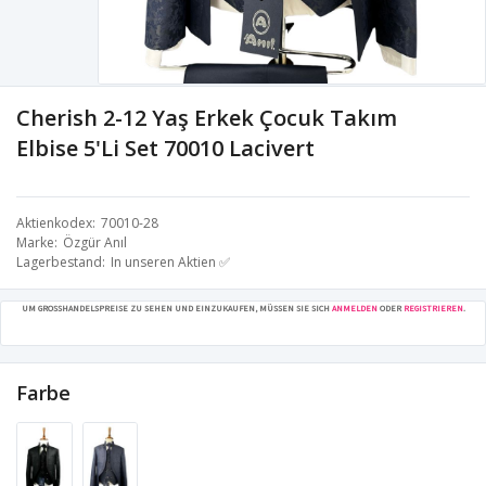
Cherish 2-12 Yaş Erkek Çocuk Takım
Elbise 5'Li Set 70010 Lacivert
Aktienkodex
70010-28
Marke
Özgür Anıl
Lagerbestand
In unseren Aktien ✅
UM GROSSHANDELSPREISE ZU SEHEN UND EINZUKAUFEN, MÜSSEN SIE SICH
ANMELDEN
ODER
REGISTRIEREN
.
Farbe