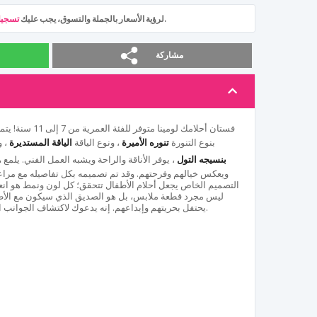
.
لرؤية الأسعار بالجملة والتسوق، يجب عليك
تسجيل
مشاركة
فستان أحلامك لومينا متوفر للفئة العمرية من 7 إلى 11 سنة! يتميز هذا التصميم الفريد للعلامة التجارية
بنوع التنورة
تنوره الأميرة
، ونوع الياقة
الياقة المستديرة
، 
بنسيجه التول
، يوفر الأناقة والراحة ويشبه العمل الفني. يلمع
ويعكس خيالهم وفرحتهم. وقد تم تصميمه بكل تفاصيله مع مراعاة
التصميم الخاص يجعل أحلام الأطفال تتحقق؛ كل لون ونمط هو انع
ليس مجرد قطعة ملابس، بل هو الصديق الذي سيكون مع الأط
يحتفل بحريتهم وإبداعهم. إنه يدعوك لاكتشاف الجوانب الملونة والممتعة للحياة في كل ملابس.