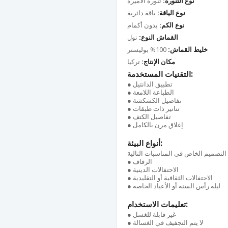
نوع التنورة:
تنورة الأميرة
نوع الياقة:
ياقة دائرية
نوع الكم:
بدون أكمام
القماش النوع:
تول
خليط القماش:
100% بوليستر
مكان الإنتاج:
تركيا
التقنيات المستخدمة:
● تطبيق الدانتيل
● الطباعة اللامعة
● تفاصيل الكشكشة
● تنانير ذات طبقات
● تفاصيل الكتف
● إغلاق مرن بالكامل
أنواع البيئة:
● الزفاف
● الاحتفالات الدينية
● الاحتفالات الثقافية أو التقليدية
● ليلة رأس السنة أو الأعياد الخاصة
تعليمات الاستخدام:
● غير قابلة للغسل
● لا يتم التجفيف في الغسالة