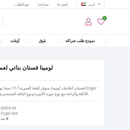
عربى
اتصل بنا
مساعدة
تتبع الطلب
0
نموذج طلب شراكة
بلوق
أوتلت
لومينا فستان بناتي لعمر 7-11 سنة 30078 أ
فستان أحلامك، لو
Anıl الأناقة والراحة مع نوع تنورة الأميرة ونوع الياقة المستديرة والأكمام بدون أكمام ونسيج التول.
30078-09
Özgür Anıl
نفذ ❌