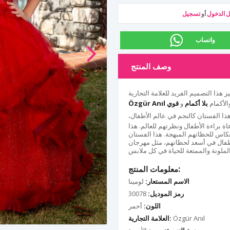
 الدخول
أو
تسجيل
واتساب
وصف المنتج
والأكمام
بلا أكمام
و
قوي
Özgür Anıl
 هذا الفستان كالنجم في عالم الأطفال،
 براءة الأطفال ونظرتهم للعالم. هذا
كاس للحظاتهم المبهجة. هذا الفستان
فال في أسعد لحظاتهم، مثل مهرجان
معلومات المنتج:
الاسم المستعار:
لومينا
رمز الموديل:
30078
اللون:
أحمر
Özgür Anıl
العلامة التجارية: