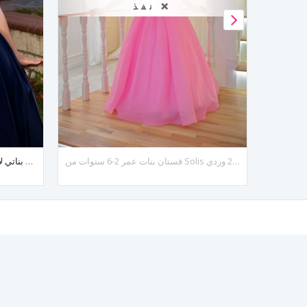
نفذ ❌
فستان بنات عمر 2-6 سنوات من Solis رقم 20133 وردي
فستان بناتي لامع لعمر 2-6 سنوات 20085 أزرق داكن