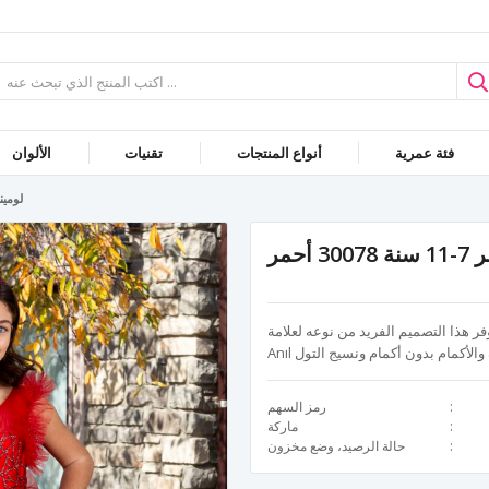
فئة عمرية
أنواع المنتجات
تقنيات
الألوان
لومينا فس
حمر
مينا، متوفر للفئة العمرية 7-11 سنة! يوفر هذا التصميم الفريد من نوعه لعلامة Özgür
رمز السهم
ماركة
حالة الرصيد، وضع مخزون