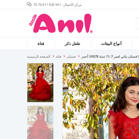
مركز الاتصال: +90 850 811 76 76
أنواع البيئات
طفل ذكر
فتاة
تان بناتي لعمر 7-11 سنة 30078 أحمر
فستان
فتاة
الصفحة الرئيسية