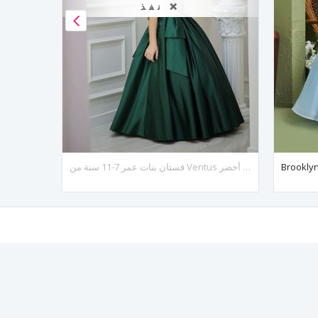
نفذ ❌
فستان بنات عمر 7-11 سنة من Ventus رقم 30144 أخضر
فستان فوغ للفتيات بعمر 7-11 سنة 30086 أرجواني