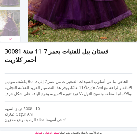
فستان بيل للفتيات بعمر 7-11 سنة 30081
أحمر كلاريت
يكشف موديل Belle الخاص بنا عن أسلوب السيدات الصغيرات من عمر 7 إلى
11 عامًا. يوفر هذا التصميم الفريد للعلامة التجارية Özgür Anıl الأناقة والراحة مع
نوع تنورة الأميرة، ونوع الياقة على شكل حرف V، والأكمام المعلقة ونسيج التول.
30081-10
رمز السهم
Özgür Anıl
ماركة
في أسهمنا ✅
حالة الرصيد، وضع مخزون
.
لرؤية الأسعار بالجملة والتسوق، يجب عليك
تسجيل الدخول
أو
تسجيل