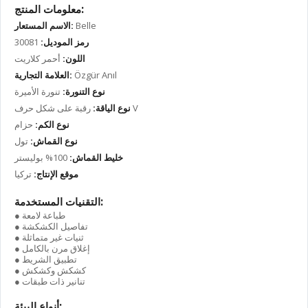
معلومات المنتج:
Belle
الاسم المستعار:
رمز الموديل:
30081
اللون:
أحمر كلاريت
Özgür Anıl
العلامة التجارية:
نوع التنورة:
تنورة الأميرة
رقبة على شكل حرف V
نوع الياقة:
نوع الكم:
حزام
نوع القماش:
تول
خليط القماش:
100% بوليستر
موقع الإنتاج:
تركيا
التقنيات المستخدمة:
● طباعة لامعة
● تفاصيل الكشكشة
● ثنيات غير متماثلة
● إغلاق مرن بالكامل
● تطبيق الشريط
● كشكش وكشكش
● تنانير ذات طبقات
أنواع البيئة: