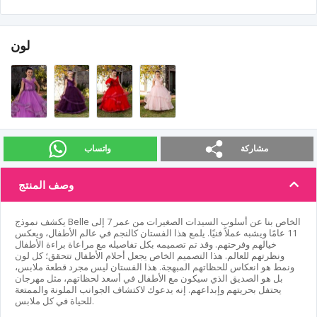
لون
مشاركة
واتساب
وصف المنتج
يكشف نموذج Belle الخاص بنا عن أسلوب السيدات الصغيرات من عمر 7 إلى
11 عامًا ويشبه عملاً فنيًا. يلمع هذا الفستان كالنجم في عالم الأطفال، ويعكس
خيالهم وفرحتهم. وقد تم تصميمه بكل تفاصيله مع مراعاة براءة الأطفال
ونظرتهم للعالم. هذا التصميم الخاص يجعل أحلام الأطفال تتحقق؛ كل لون
ونمط هو انعكاس للحظاتهم المبهجة. هذا الفستان ليس مجرد قطعة ملابس،
بل هو الصديق الذي سيكون مع الأطفال في أسعد لحظاتهم، مثل مهرجان
يحتفل بحريتهم وإبداعهم. إنه يدعوك لاكتشاف الجوانب الملونة والممتعة
للحياة في كل ملابس.